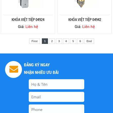
KHÓA VIỆT TIỆP 04924
KHÓA VIỆT TIỆP 04942
Giá:
Liên hệ
Giá:
Liên hệ
First
1
2
3
4
5
6
End
ĐĂNG KÝ NGAY
NHẬN NHIỀU ƯU ĐÃI