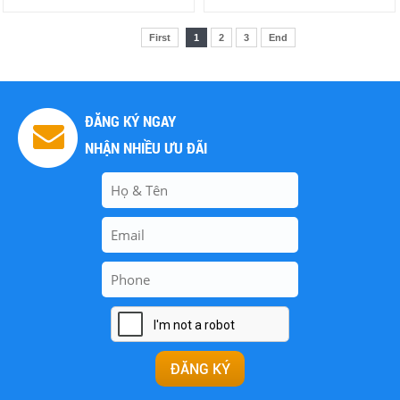
First
1
2
3
End
ĐĂNG KÝ NGAY
NHẬN NHIỀU ƯU ĐÃI