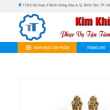
173/3 Gò Xoài, P Bình Hưng Hòa A, Q. Bình Tân, TP. 
DANH MỤC SẢN PHẨM
TRANG CHỦ