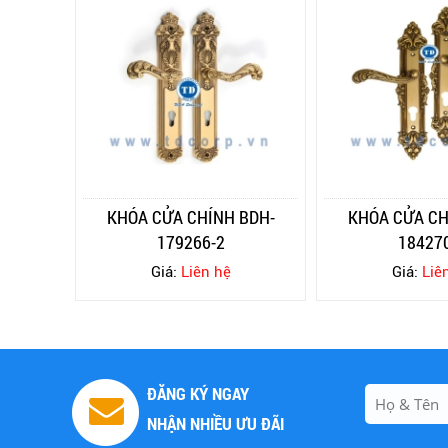
KHÓA CỬA CHÍNH BDH-
KHÓA CỬA CH
179266-2
18427
Giá:
Liên hệ
Giá:
Liê
ĐĂNG KÝ NGAY
NHẬN NHIỀU ƯU ĐÃI