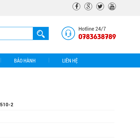
Hotline 24/7
0783638789
BẢO HÀNH
LIÊN HỆ
510-2
.