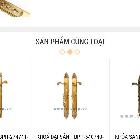
SẢN PHẨM CÙNG LOẠI
BPH-274741-
KHOÁ ĐẠI SẢNH BPH-540740-
KHÓA SẢNH